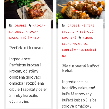
DRŮBEŽ
KROCAN
DRŮBEŽ
,
NĚKTERÉ
NA GRILU
,
KROCANÍ
SPECIALITY SVĚTOVÉ
MASO
,
KRŮTÍ MASO
KUCHYNĚ
KEBAB
,
KEBAB NA GRILU
,
Perfektní krocan
KUŘECÍ MASO
,
KUŘECÍ
NA GRILU
Ingredience:
Perfektní krocan 1
Marinovaný kuřecí
krocan, očištěný
kebab
oblíbená grilovací
Ingredience: na
omáčka 1 rozpůlená
kostičky nakrájené
cibule 1 řapíkatý celer
kuře Marinovaný
2 hrnky kuřecího
kuřecí kebab 3 lžíce
vývaru víno
sojové omáčky 3