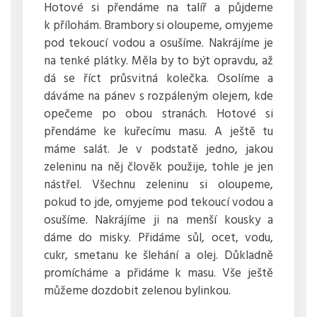
Hotové si přendáme na talíř a půjdeme
k přílohám. Brambory si oloupeme, omyjeme
pod tekoucí vodou a osušíme. Nakrájíme je
na tenké plátky. Měla by to být opravdu, až
dá se říct průsvitná kolečka. Osolíme a
dáváme na pánev s rozpáleným olejem, kde
opečeme po obou stranách. Hotové si
přendáme ke kuřecímu masu. A ještě tu
máme salát. Je v podstatě jedno, jakou
zeleninu na něj člověk použije, tohle je jen
nástřel. Všechnu zeleninu si oloupeme,
pokud to jde, omyjeme pod tekoucí vodou a
osušíme. Nakrájíme ji na menší kousky a
dáme do misky. Přidáme sůl, ocet, vodu,
cukr, smetanu ke šlehání a olej. Důkladně
promícháme a přidáme k masu. Vše ještě
můžeme dozdobit zelenou bylinkou.