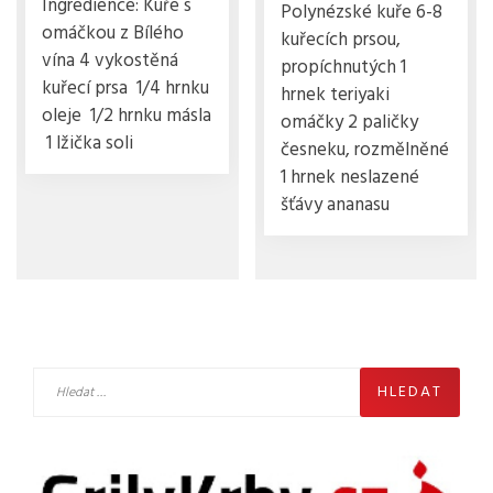
Ingredience: Kuře s
Polynézské kuře 6-8
omáčkou z Bílého
kuřecích prsou,
vína 4 vykostěná
propíchnutých 1
kuřecí prsa 1/4 hrnku
hrnek teriyaki
oleje 1/2 hrnku másla
omáčky 2 paličky
1 lžička soli
česneku, rozmělněné
1 hrnek neslazené
šťávy ananasu
Vyhledávání