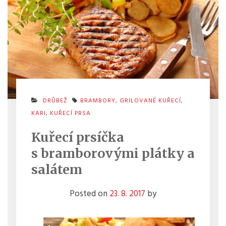
DRŮBEŽ
BRAMBORY
,
GRILOVANÉ KUŘECÍ
,
KARI
,
KUŘECÍ PRSA
Kuřecí prsíčka
s bramborovými plátky a
salátem
Posted on
23. 8. 2017
by