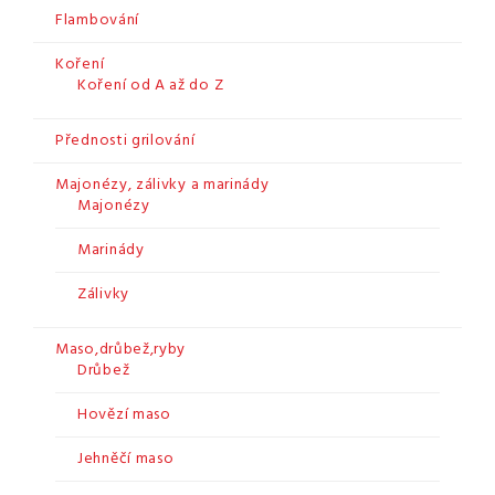
Flambování
Koření
Koření od A až do Z
Přednosti grilování
Majonézy, zálivky a marinády
Majonézy
Marinády
Zálivky
Maso,drůbež,ryby
Drůbež
Hovězí maso
Jehněčí maso