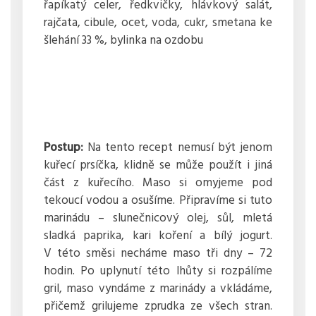
řapíkatý celer, ředkvičky, hlávkový salát,
rajčata, cibule, ocet, voda, cukr, smetana ke
šlehání 33 %, bylinka na ozdobu
Postup:
Na tento recept nemusí být jenom
kuřecí prsíčka, klidně se může použít i jiná
část z kuřecího. Maso si omyjeme pod
tekoucí vodou a osušíme. Připravíme si tuto
marinádu – slunečnicový olej, sůl, mletá
sladká paprika, kari koření a bílý jogurt.
V této směsi necháme maso tři dny – 72
hodin. Po uplynutí této lhůty si rozpálíme
gril, maso vyndáme z marinády a vkládáme,
přičemž grilujeme zprudka ze všech stran.