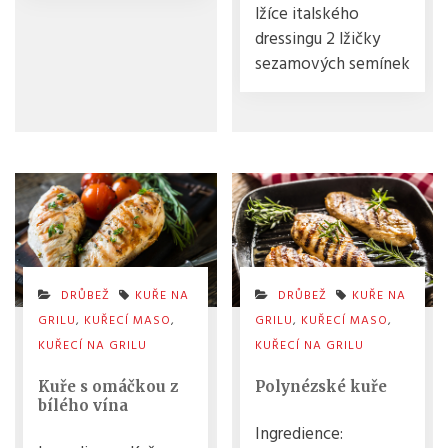
lžíce italského
dressingu 2 lžičky
sezamových semínek
DRŮBEŽ
KUŘE NA
DRŮBEŽ
KUŘE NA
GRILU
,
KUŘECÍ MASO
,
GRILU
,
KUŘECÍ MASO
,
KUŘECÍ NA GRILU
KUŘECÍ NA GRILU
Kuře s omáčkou z
Polynézské kuře
bílého vína
Ingredience: