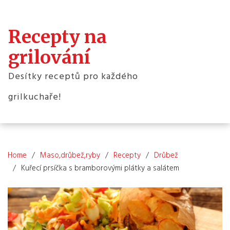
Skip
to
content
Recepty na
grilování
Desítky receptů pro každého
grilkuchaře!
Home
Maso,drůbež,ryby
Recepty
Drůbež
Kuřecí prsíčka s bramborovými plátky a salátem