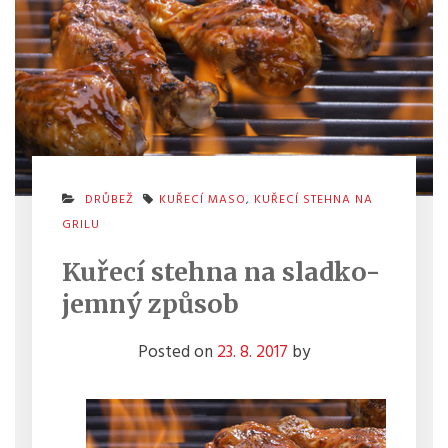
DRŮBEŽ
KUŘECÍ MASO
,
KUŘECÍ STEHNA NA
GRILU
Kuřecí stehna na sladko-
jemný způsob
Posted on
23. 8. 2017
by