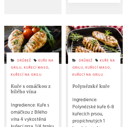
DRŮBEŽ
KUŘE NA
DRŮBEŽ
KUŘE NA
GRILU
,
KUŘECÍ MASO
,
GRILU
,
KUŘECÍ MASO
,
KUŘECÍ NA GRILU
KUŘECÍ NA GRILU
Kuře s omáčkou z
Polynézské kuře
bílého vína
Ingredience:
Ingredience: Kuře s
Polynézské kuře 6-8
omáčkou z Bílého
kuřecích prsou,
vína 4 vykostěná
propíchnutých 1
kuřecí prsa 1/4 hrnku