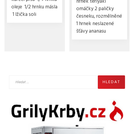
hrnek teriyaki
oleje 1/2 hrnku másla
omáčky 2 paličky
1 lžička soli
česneku, rozmělněné
1 hrnek neslazené
šťávy ananasu
Vyhledávání