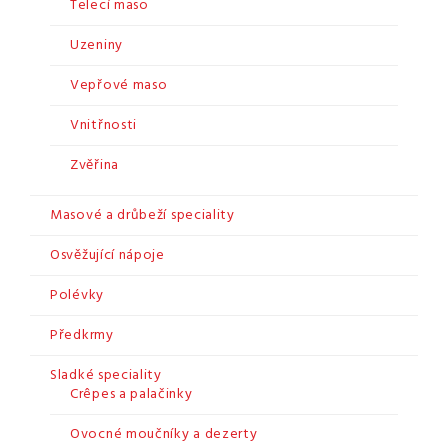
Telecí maso
Uzeniny
Vepřové maso
Vnitřnosti
Zvěřina
Masové a drůbeží speciality
Osvěžující nápoje
Polévky
Předkrmy
Sladké speciality
Crêpes a palačinky
Ovocné moučníky a dezerty