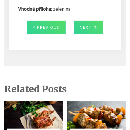
Vhodná příloha
: zelenina
Navigace
PREVIOUS
NEXT
PREVIOUS
NEXT
POST:
POST:
pro
příspěvek
Related Posts