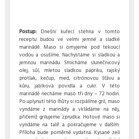
Postup:
Dnešní kuřecí stehna v tomto
receptu budou ve velmi jemné a sladké
marinádě. Maso si omyjeme pod tekoucí
vodou a osušíme. Nachystáme si sladkou a
jemnou marinádu. Smícháme slunečnicový
olej, sůl, mletou sladkou papriku, rajský
protlak, kečup, med, citrónovou šťávu a
kůru, jablková povidla a cukr. V této
marinádě necháme maso tři dny – 72 hodin.
Po uplynutí této lhůty si rozpálíme gril, maso
vyndáme z marinády a vkládáme na něj,
přičemž grilujeme zprudka. Hotové maso si
vyndáme na talíř a pokračujeme v dalším.
Příloha bude poměrně vydatná. Kysané zelí