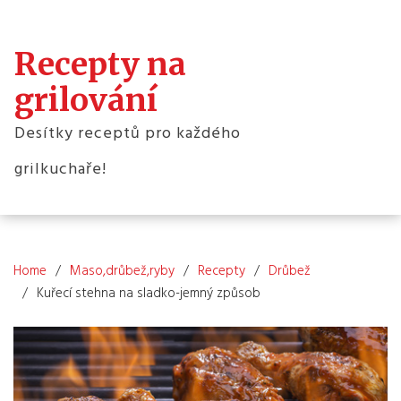
Skip
to
content
Recepty na
grilování
Desítky receptů pro každého
grilkuchaře!
Home
Maso,drůbež,ryby
Recepty
Drůbež
Kuřecí stehna na sladko-jemný způsob