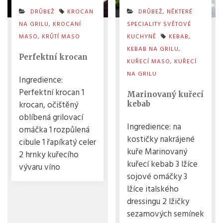
DRŮBEŽ
KROCAN
DRŮBEŽ
,
NĚKTERÉ
NA GRILU
,
KROCANÍ
SPECIALITY SVĚTOVÉ
MASO
,
KRŮTÍ MASO
KUCHYNĚ
KEBAB
,
KEBAB NA GRILU
,
Perfektní krocan
KUŘECÍ MASO
,
KUŘECÍ
NA GRILU
Ingredience:
Perfektní krocan 1
Marinovaný kuřecí
krocan, očištěný
kebab
oblíbená grilovací
Ingredience: na
omáčka 1 rozpůlená
kostičky nakrájené
cibule 1 řapíkatý celer
kuře Marinovaný
2 hrnky kuřecího
kuřecí kebab 3 lžíce
vývaru víno
sojové omáčky 3
lžíce italského
dressingu 2 lžičky
sezamových semínek