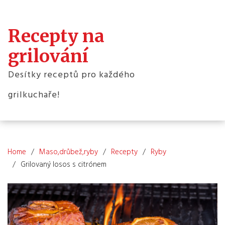
Skip
to
content
Recepty na
grilování
Desítky receptů pro každého
grilkuchaře!
Home
Maso,drůbež,ryby
Recepty
Ryby
Grilovaný losos s citrónem