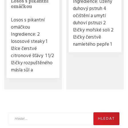
Ingredience: Uzený
Losos s pikantní
omáčkou
duhový pstruh 4
očištění a umytí
Losos s pikantní
duhoví pstruzi 2
omáčkou
lžičky mořské soli 2
Ingredience: 2
lžičky čerstvě
lososové steaky 1
namletého pepře 1
lžíce čerstvé
citronové šťávy 1 1/2
lžičky rozpuštěného
másla sůl a
Vyhledávání