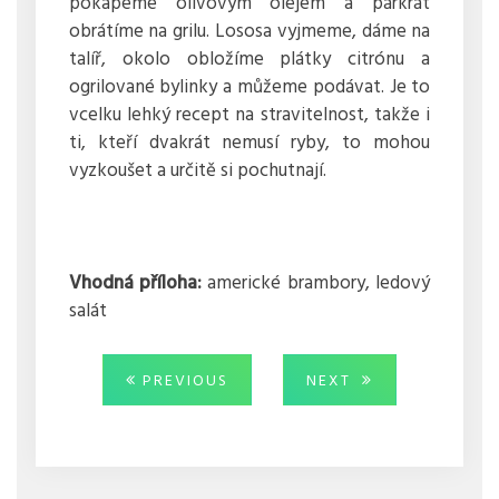
pokapeme olivovým olejem a párkrát
obrátíme na grilu. Lososa vyjmeme, dáme na
talíř, okolo obložíme plátky citrónu a
ogrilované bylinky a můžeme podávat. Je to
vcelku lehký recept na stravitelnost, takže i
ti, kteří dvakrát nemusí ryby, to mohou
vyzkoušet a určitě si pochutnají.
Vhodná příloha:
americké brambory, ledový
salát
Navigace
PREVIOUS
NEXT
PREVIOUS
NEXT
POST:
POST:
pro
příspěvek