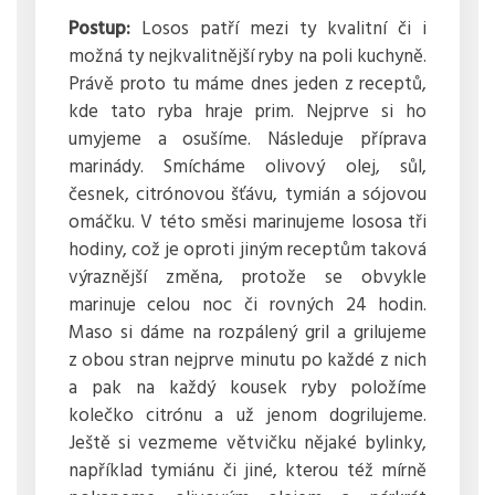
Postup:
Losos patří mezi ty kvalitní či i
možná ty nejkvalitnější ryby na poli kuchyně.
Právě proto tu máme dnes jeden z receptů,
kde tato ryba hraje prim. Nejprve si ho
umyjeme a osušíme. Následuje příprava
marinády. Smícháme olivový olej, sůl,
česnek, citrónovou šťávu, tymián a sójovou
omáčku. V této směsi marinujeme lososa tři
hodiny, což je oproti jiným receptům taková
výraznější změna, protože se obvykle
marinuje celou noc či rovných 24 hodin.
Maso si dáme na rozpálený gril a grilujeme
z obou stran nejprve minutu po každé z nich
a pak na každý kousek ryby položíme
kolečko citrónu a už jenom dogrilujeme.
Ještě si vezmeme větvičku nějaké bylinky,
například tymiánu či jiné, kterou též mírně