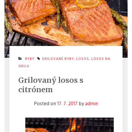
RYBY
GRILOVANÉ RYBY
,
LOSOS
,
LOSOS NA
GRILU
Grilovaný losos s
citrónem
Posted on
17. 7. 2017
by
admin