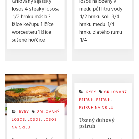
Grilovaný aljašský
losos naložený v
losos 4 steaky lososa
medu půl litru vody
1/2 hrnku másla 3
1/2 hrnku soli 3/4
lžíce kečupu 1 lžíce
hrnku medu 1/4
worcesteru 1 lžíce
hrnku zlatého rumu
sušené hořčice
1/4
RYBY
GRILOVANÝ
PSTRUH
,
PSTRUH
,
PSTRUH NA GRILU
RYBY
GRILOVANÝ
LOSOS
,
LOSOS
,
LOSOS
Uzený duhový
pstruh
NA GRILU