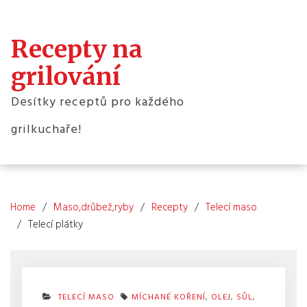
Skip
to
content
Recepty na
grilování
Desítky receptů pro každého
grilkuchaře!
Home
Maso,drůbež,ryby
Recepty
Telecí maso
Telecí plátky
TELECÍ MASO
MÍCHANÉ KOŘENÍ
,
OLEJ
,
SŮL
,