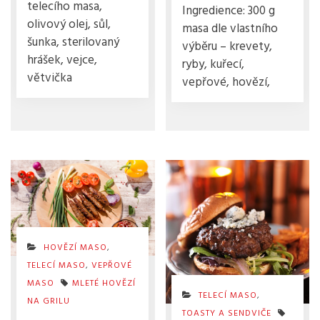
telecího masa,
Ingredience: 300 g
olivový olej, sůl,
masa dle vlastního
šunka, sterilovaný
výběru – krevety,
hrášek, vejce,
ryby, kuřecí,
větvička
vepřové, hovězí,
HOVĚZÍ MASO
,
TELECÍ MASO
,
VEPŘOVÉ
MASO
MLETÉ HOVĚZÍ
TELECÍ MASO
,
NA GRILU
TOASTY A SENDVIČE