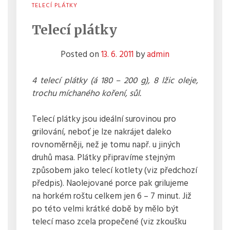
TELECÍ PLÁTKY
Telecí plátky
Posted on
13. 6. 2011
by
admin
4 telecí plátky (á 180 – 200 g), 8 lžic oleje,
trochu míchaného koření, sůl.
Telecí plátky jsou ideální surovinou pro
grilování, neboť je lze nakrájet daleko
rovnoměrněji, než je tomu např. u jiných
druhů masa. Plátky připravíme stejným
způsobem jako telecí kotlety (viz předchozí
předpis). Naolejované porce pak grilujeme
na horkém roštu celkem jen 6 – 7 minut. Již
po této velmi krátké době by mělo být
telecí maso zcela propečené (viz zkoušku