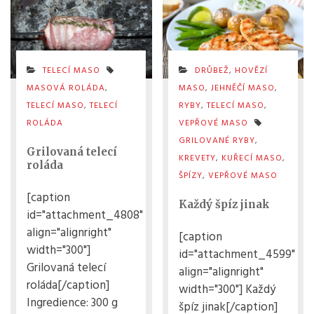
TELECÍ MASO
DRŮBEŽ
,
HOVĚZÍ
MASOVÁ ROLÁDA
,
MASO
,
JEHNĚČÍ MASO
,
TELECÍ MASO
,
TELECÍ
RYBY
,
TELECÍ MASO
,
ROLÁDA
VEPŘOVÉ MASO
GRILOVANÉ RYBY
,
Grilovaná telecí
KREVETY
,
KUŘECÍ MASO
,
roláda
ŠPÍZY
,
VEPŘOVÉ MASO
[caption
Každý špíz jinak
id="attachment_4808"
align="alignright"
[caption
width="300"]
id="attachment_4599"
Grilovaná telecí
align="alignright"
roláda[/caption]
width="300"] Každý
Ingredience: 300 g
špíz jinak[/caption]