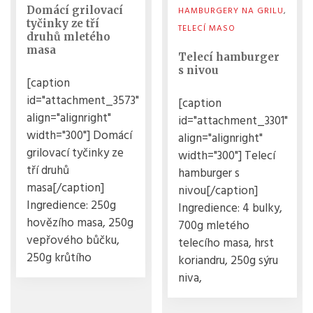
Domácí grilovací
HAMBURGERY NA GRILU
,
tyčinky ze tří
TELECÍ MASO
druhů mletého
masa
Telecí hamburger
s nivou
[caption
id="attachment_3573"
[caption
align="alignright"
id="attachment_3301"
width="300"] Domácí
align="alignright"
grilovací tyčinky ze
width="300"] Telecí
tří druhů
hamburger s
masa[/caption]
nivou[/caption]
Ingredience: 250g
Ingredience: 4 bulky,
hovězího masa, 250g
700g mletého
vepřového bůčku,
telecího masa, hrst
250g krůtího
koriandru, 250g sýru
niva,