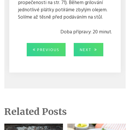
propečenosti na str. 71). Během grilování
jednotlivé plátky potíráme zbylým olejem.
Solíme až těsně před podáváním na stůl.
Doba přípravy: 20 minut.
Navigace
PREVIOUS
NEXT
PREVIOUS
NEXT
POST:
POST:
pro
příspěvek
Related Posts