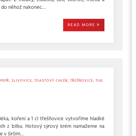
o, do něhož nakonec…
READ MORE
,
PEPŘ
,
SLIVOVICE
,
TOASTOVÝ CHLÉB
,
TŘEŠŇOVICE
,
TUK
,
éka, koření a 1 cl třešňovice vytvoříme hladké
níh z bílku. Hotový sýrový krém namažeme na
e v širším…