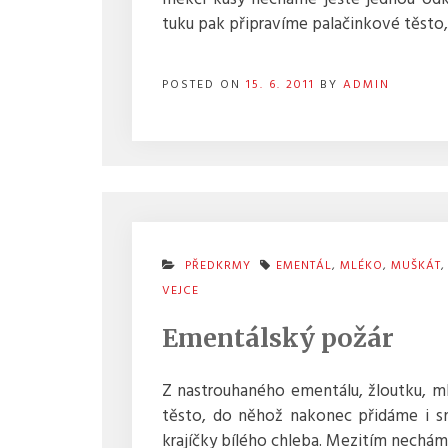
tuku pak připravíme palačinkové těst
POSTED ON
15. 6. 2011
BY
ADMIN
PŘEDKRMY
EMENTÁL
,
MLÉKO
,
MUŠKÁT
VEJCE
Ementálský požár
Z nastrouhaného ementálu, žloutku, ml
těsto, do něhož nakonec přidáme i s
krajíčky bílého chleba. Mezitím nechám