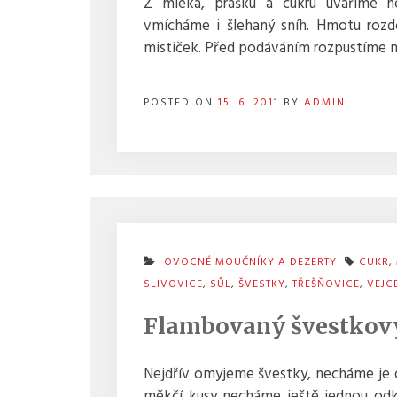
Z mléka, prášku a cukru uvaříme n
vmícháme i šlehaný sníh. Hmotu rozd
mističek. Před podáváním rozpustíme
POSTED ON
15. 6. 2011
BY
ADMIN
OVOCNÉ MOUČNÍKY A DEZERTY
CUKR
,
SLIVOVICE
,
SŮL
,
ŠVESTKY
,
TŘEŠŇOVICE
,
VEJC
Flambovaný švestkov
Nejdřív omyjeme švestky, necháme je 
měkčí kusy necháme ještě jednou odka