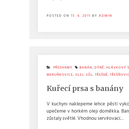
POSTED ON
15. 6. 2011
BY
ADMIN
PŘEDKRMY
BANÁN
,
DÝNĚ
,
HLÁVKOVÝ 
MERUŇKOVICE
,
OLEJ
,
SŮL
,
TŘEŠNĚ
,
TŘEŠŇOVI
Kuřecí prsa s banány
V kuchyni naklepeme lehce pěstí vyk
upečeme v horkém oleji doměkka. Ban
zůstaly světlé. Vhodnou servírovací…