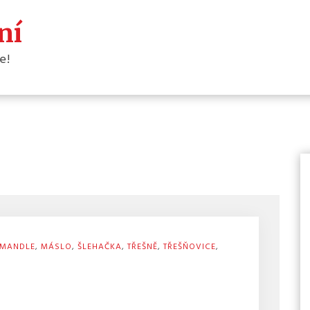
ní
e!
MANDLE
,
MÁSLO
,
ŠLEHAČKA
,
TŘEŠNĚ
,
TŘEŠŇOVICE
,