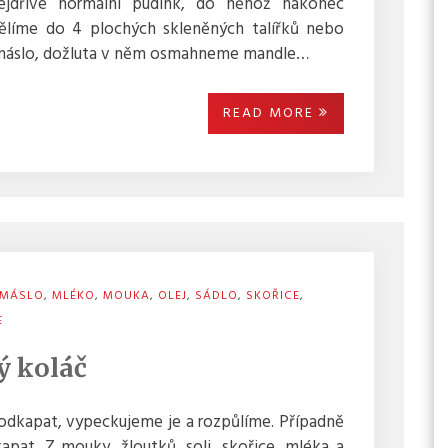
ejdříve normální pudink, do něhož nakonec
ělíme do 4 plochých skleněných talířků nebo
 máslo, dožluta v něm osmahneme mandle…
READ MORE
MÁSLO
,
MLÉKO
,
MOUKA
,
OLEJ
,
SÁDLO
,
SKOŘICE
,
E
ý koláč
odkapat, vypeckujeme je a rozpůlíme. Případně
pat. Z mouky, žloutků, soli, skořice, mléka a