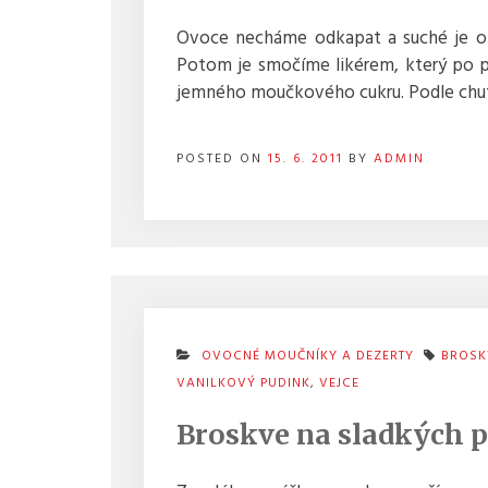
Ovoce necháme odkapat a suché je o
Potom je smočíme likérem, který po pr
jemného moučkového cukru. Podle chut
POSTED ON
15. 6. 2011
BY
ADMIN
OVOCNÉ MOUČNÍKY A DEZERTY
BROSK
VANILKOVÝ PUDINK
,
VEJCE
Broskve na sladkých p