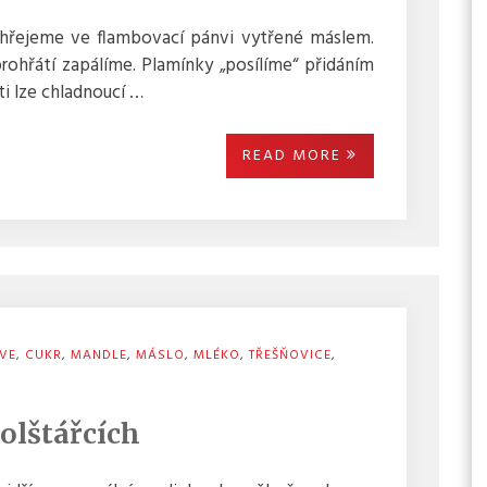
hřejeme ve flambovací pánvi vytřené máslem.
ohřátí zapálíme. Plamínky „posílíme“ přidáním
i lze chladnoucí …
READ MORE
VE
,
CUKR
,
MANDLE
,
MÁSLO
,
MLÉKO
,
TŘEŠŇOVICE
,
olštářcích