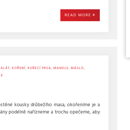
READ MORE
SALÁT
,
KOŘENÍ
,
KUŘECÍ PRSA
,
MANDLE
,
MÁSLO
,
CE
ostěné kousky drůbežího masa, okořeníme je a
ány podélně nařízneme a trochu opečeme, aby